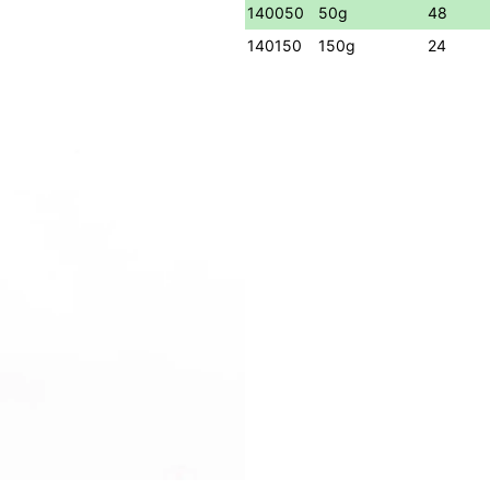
140050
50g
48
140150
150g
24