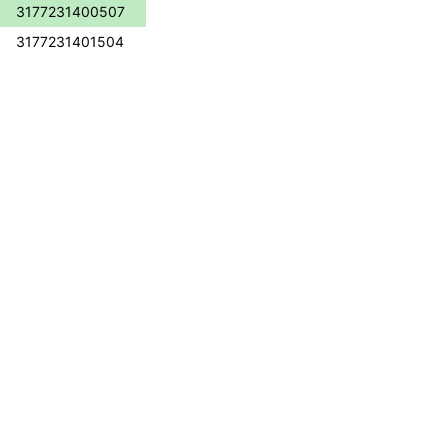
3177231400507
3177231401504