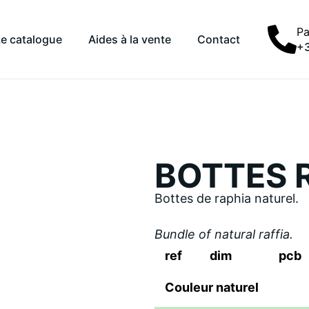
Pa
Le catalogue
Aides à la vente
Contact
+3
BOTTES 
Bottes de raphia naturel.
Bundle of natural raffia.
ref
dim
pcb
Couleur naturel