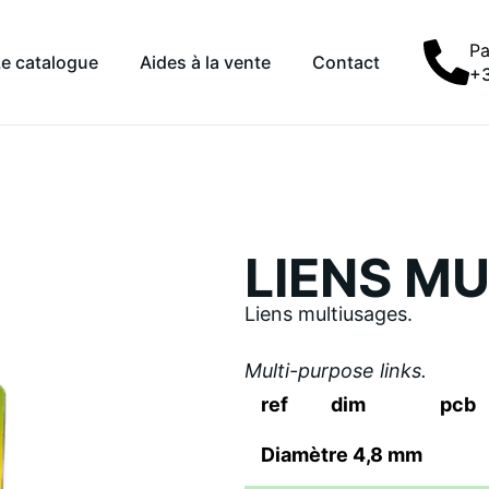
Pa
Le catalogue
Aides à la vente
Contact
+3
LIENS M
Liens multiusages.
Multi-purpose links.
ref
dim
pcb
Diamètre 4,8 mm