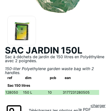
SAC JARDIN 150L
Sac à déchets de jardin de 150 litres en Polyéthylène
avec 2 poignées.
150-liter Polyethylene garden waste bag with 2
handles.
ref
dim
pcb
ean
Sac 150 litres
128050
150 L
10
3177231280505
Télécharger
le PDF
Téléchargez les photos en