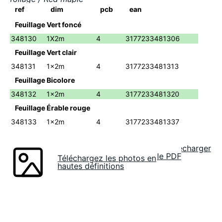
ref
dim
pcb
ean
Feuillage Vert foncé
348130
1X2m
4
3177233481306
Feuillage Vert clair
348131
1x2m
4
3177233481313
Feuillage Bicolore
348132
1x2m
4
3177233481320
Feuillage Érable rouge
348133
1x2m
4
3177233481337
Télécharger
le PDF
Téléchargez les photos en
hautes définitions